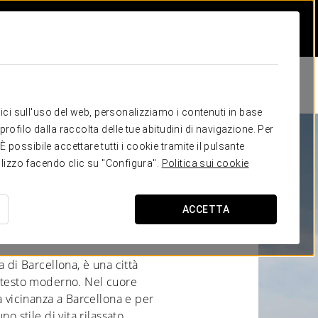
itici sull'uso del web, personalizziamo i contenuti in base
rofilo dalla raccolta delle tue abitudini di navigazione. Per
possibile accettare tutti i cookie tramite il pulsante
Cerdanyola del
tilizzo facendo clic su "Configura".
Politica sui cookie
ACCETTA
a di Barcellona, è una città
ontesto moderno. Nel cuore
a vicinanza a Barcellona e per
no stile di vita rilassato