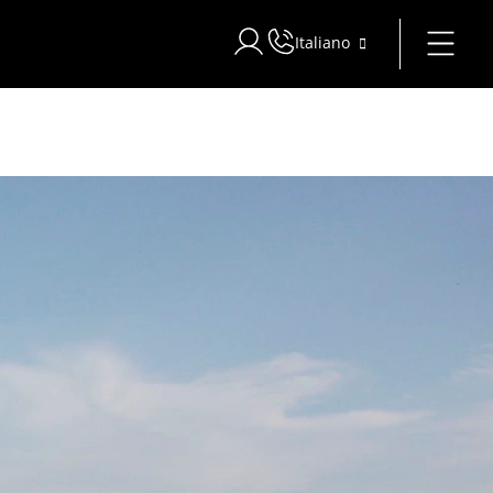
Italiano
Accedi a Star Traveler o Corporat