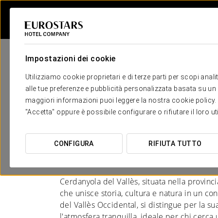
Impostazioni dei cookie
Utilizziamo cookie proprietari e di terze parti per scopi anal
alle tue preferenze e pubblicità personalizzata basata su un p
maggiori informazioni puoi leggere la nostra cookie policy. È 
Hotel a Barcellona - 
"Accetta" oppure è possibile configurare o rifiutare il loro u
Vallès
CONFIGURA
RIFIUTA TUTTO
IL FASCINO DEL VALLÈS
Cerdanyola del Vallès, situata nella provinci
che unisce storia, cultura e natura in un c
del Vallès Occidental, si distingue per la su
l'atmosfera tranquilla, ideale per chi cerca u