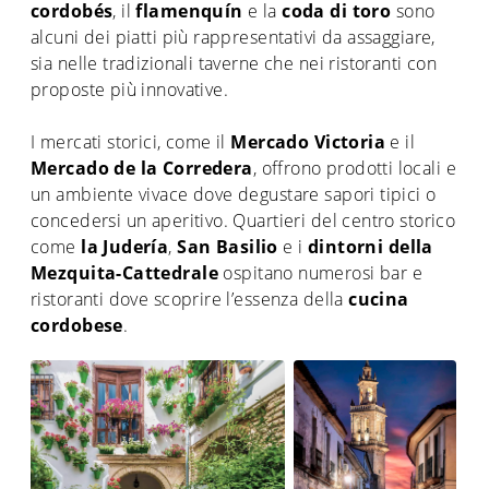
cordobés
, il
flamenquín
e la
coda di toro
sono
alcuni dei piatti più rappresentativi da assaggiare,
sia nelle tradizionali taverne che nei ristoranti con
proposte più innovative.
I mercati storici, come il
Mercado Victoria
e il
Mercado de la Corredera
, offrono prodotti locali e
un ambiente vivace dove degustare sapori tipici o
concedersi un aperitivo. Quartieri del centro storico
come
la Judería
,
San Basilio
e i
dintorni della
Mezquita-Cattedrale
ospitano numerosi bar e
ristoranti dove scoprire l’essenza della
cucina
cordobese
.