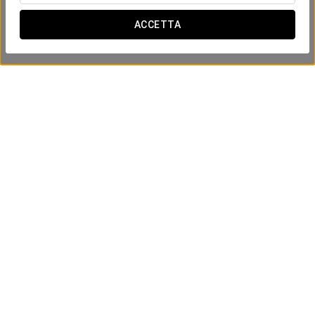
ACCETTA
Posizione e contatti
Ctra. Toledo-Piedrabuena km.12
Toledo - Layos
45123 Spagna
(+34) 925 266 600
Modulo di contatto