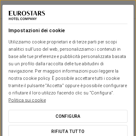
Dorma Layos Golf
TOLEDO - LAYOS
Accedi a Star Tr
Impostazioni dei cookie
Il tuo matrimonio a/in
Utilizziamo cookie proprietari e di terze parti per scopi
analitici sull'uso del web, personalizziamo i contenuti in
base alle tue preferenze e pubblicità personalizzata basata
su un profilo dalla raccolta delle tue abitudini di
navigazione. Per maggiori informazioni puoi leggere la
RICHIEDI PREVENTIVO
nostra cookie policy. È possibile accettare tutti i cookie
tramite il pulsante "Accetta" oppure è possibile configurare
o rifiutare il loro utilizzo facendo clic su "Configura".
Politica sui cookie
CONFIGURA
RIFIUTA TUTTO