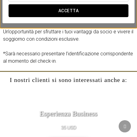
sconto sulla tua prenotazione
, sia per l’alloggio che per il
trattamento che scegli. Basta inserire il
codice AAACAA
al
ACCETTA
momento della prenotazione.
Un’opportunità per sfruttare i tuoi vantaggi da socio e vivere il
soggiorno con condizioni esclusive.
*Sarà necessario presentare l’identificazione corrispondente
al momento del check-in.
I nostri clienti si sono interessati anche a:
Esperienza Business
35 USD