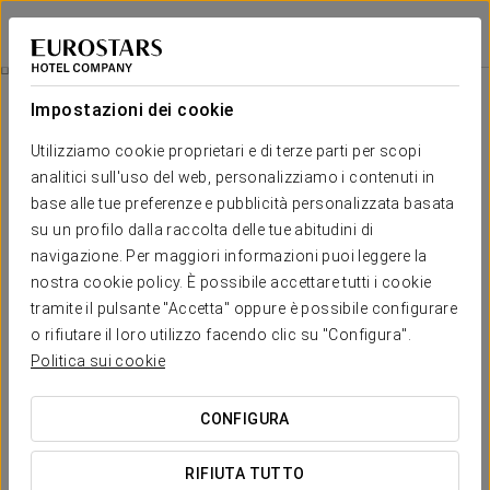
Eurostars Wall Street
NUEVA YORK
Accedi a Star Tr
15% Di Sconto Sul Tuo Prossimo Soggiorno
Impostazioni dei cookie
Utilizziamo cookie proprietari e di terze parti per scopi
analitici sull'uso del web, personalizziamo i contenuti in
base alle tue preferenze e pubblicità personalizzata basata
su un profilo dalla raccolta delle tue abitudini di
navigazione. Per maggiori informazioni puoi leggere la
nostra cookie policy. È possibile accettare tutti i cookie
tramite il pulsante "Accetta" oppure è possibile configurare
15% di sconto sul tuo prossimo
o rifiutare il loro utilizzo facendo clic su "Configura".
Politica sui cookie
soggiorno
Goditi vantaggi esclusivi durante il tuo prossimo soggiorno.
CONFIGURA
Se sei socio AAA o CAA, puoi beneficiare di un
15% di
RIFIUTA TUTTO