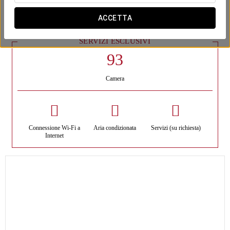
a disposizione dei suoi clienti anche una esclusiva
Suite Premium
con una superficie totale di 200 m² e una terrazza di 110m² con
ACCETTA
idromassaggio.
SERVIZI ESCLUSIVI
Camera
Connessione Wi-Fi a
Aria condizionata
Servizi (su richiesta)
Internet