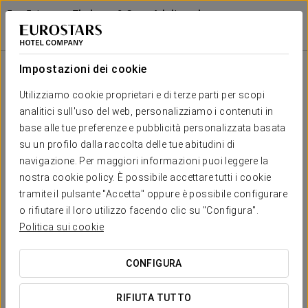
Exe Estepona Thalasso & Spa - Adults only
Recommended
MÁLAGA - ESTEPONA
Accedi a Star Tr
Camere
Impostazioni dei cookie
Camere
Il comfort e il riposo di cui hai
Utilizziamo cookie proprietari e di terze parti per scopi
bisogno
analitici sull'uso del web, personalizziamo i contenuti in
base alle tue preferenze e pubblicità personalizzata basata
su un profilo dalla raccolta delle tue abitudini di
Il design delle 93 camere dell'Exe Estepona Thalasso & Spa - Adults
navigazione. Per maggiori informazioni puoi leggere la
only Recommended si ispira alla tranquillità del Mediterraneo. Gli
elementi che formano la decorazione creano un ambiente che
nostra cookie policy. È possibile accettare tutti i cookie
combina
eleganza, calore e modernità
, ottenendo uno spazio
tramite il pulsante "Accetta" oppure è possibile configurare
perfetto per riposare e rilassarsi.
o rifiutare il loro utilizzo facendo clic su "Configura".
L'ampia gamma di servizi che troverai nelle camere comprende
Politica sui cookie
connessione Wi-Fi a internet, aria condizionata e un bagno
completo, fra gli altri. Tutte le camere presentano una
terrazza
magnifica
, il luogo ideale in cui fare colazione sotto il sole caldo o
CONFIGURA
rilassarsi leggendo un libro. Inoltre alcune di esse sono dotate di
vasca idromassaggio
.
RIFIUTA TUTTO
L'Exe Estepona Thalasso & Spa - Adults only Recommended mette