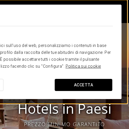
itici sull'uso del web, personalizziamo i contenuti in base
rofilo dalla raccolta delle tue abitudini di navigazione. Per
possibile accettare tutti i cookie tramite il pulsante
tilizzo facendo clic su "Configura".
Politica sui cookie
ACCETTA
Eurostars Hotel Company
Hotels in
Paesi
PREZZO MINIMO GARANTITO