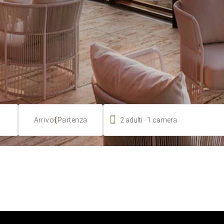

.
{
2
adulti
1
camera
Arrivo
Partenza