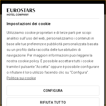
Accedi a Star Tr
Impostazioni dei cookie
Utilizziamo cookie proprietari e di terze parti per scopi
analitici sull'uso del web, personalizziamo i contenuti in
base alle tue preferenze e pubblicità personalizzata basata
su un profilo dalla raccolta delle tue abitudini di
navigazione. Per maggiori informazioni puoi leggere la
EUROSTARS HOTEL COMPANY
nostra cookie policy. È possibile accettare tutti i cookie
tramite il pulsante "Accetta" oppure è possibile configurare
QUANDO VUOI ANDARE?
o rifiutare il loro utilizzo facendo clic su "Configura".


Politica sui cookie
CONFIGURA
VEDI MAPPA DI
RIFIUTA TUTTO