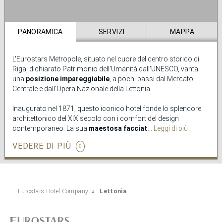
prospettiva diversa, in un ambiente in cui autenticità e tranquillità
sono protagoniste.
PANORAMICA
SERVIZI
MAPPA
L'Eurostars Metropole, situato nel cuore del centro storico di
Riga, dichiarato Patrimonio dell'Umanità dall'UNESCO, vanta
una
posizione impareggiabile
, a pochi passi dal Mercato
Centrale e dall'Opera Nazionale della Lettonia.
Inaugurato nel 1871, questo iconico hotel fonde lo splendore
architettonico del XIX secolo con i comfort del design
contemporaneo. La sua
maestosa facciata
, con eleganti
Leggi di più
modanature e ampie vetrate, evoca la grandiosità di epoche
VEDERE DI PIÙ
passate, mentre il suo interno, caldo e raffinato, rende omaggio
alla tradizione lettone.
Ogni angolo dell’hotel racconta
la storia di Riga
senza
sacrificare il comfort moderno né l’eccezionale servizio. Ciò
Eurostars Hotel Company
Lettonia
include il suo gastro pub, uno spazio ideale per gustare i
migliori piatti.