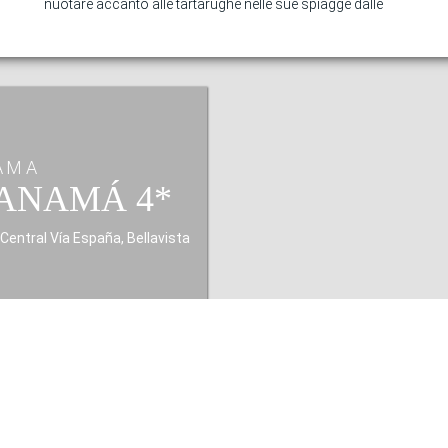
nuotare accanto alle tartarughe nelle sue spiagge dalle
NAMA
PANAMÁ
 Central Vía España, Bellavista
MAPPA
alla migliore offerta di
tel sorprendente che