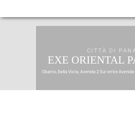
CITTÀ DI PA
EXE ORIENTAL 
Obarrio, Bella Vista, Avenida 2 Sur entre Avenida
PANORAMICA
SERVIZI
Nel cuore del quartiere finanziario e circondato d
svago e cultura, l'
Exe Oriental Panamá
è un ho