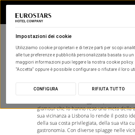
Impostazioni dei cookie
Utilizziamo cookie proprietari e di terze parti per scopi anal
alle tue preferenze e pubblicità personalizzata basata su un p
maggiori informazioni puoi leggere la nostra cookie policy. È 
Hotel a Cascais
"Accetta" oppure è possibile configurare o rifiutare il loro u
FASCINO SUL MARE
CONFIGURA
RIFIUTA TUTTO
Cascais, un antico villaggio di pescatori, con
glamour che lo hanno reso una meta della a
sua vicinanza a Lisbona lo rende il posto id
della sua costa privilegiata, della sua vita c
gastronomia. Con diverse spiagge nelle vici