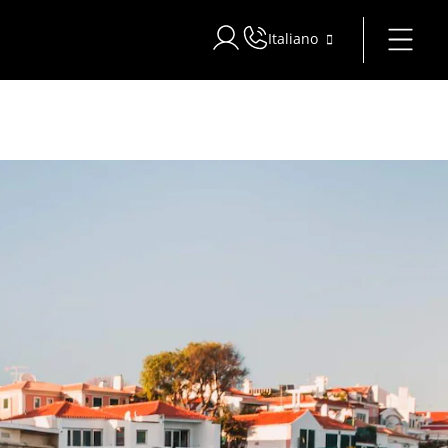
Italiano
Accedi a Star Traveler o Corporat