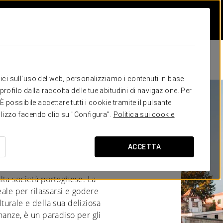
itici sull'uso del web, personalizziamo i contenuti in base
rofilo dalla raccolta delle tue abitudini di navigazione. Per
possibile accettare tutti i cookie tramite il pulsante
tilizzo facendo clic su "Configura".
Politica sui cookie
ACCETTA
serva ancora il fascino e il
lta società portoghese. La
eale per rilassarsi e godere
ulturale e della sua deliziosa
nanze, è un paradiso per gli