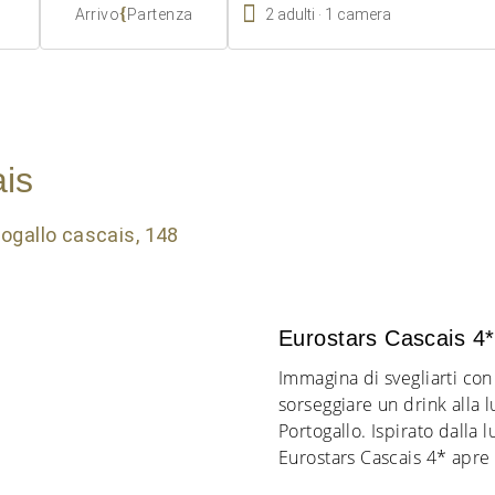

.
{
2
adulti
1
camera
Arrivo
Partenza
ais
Eurostars Cascais 4*
Immagina di svegliarti con
sorseggiare un drink alla l
Portogallo. Ispirato dalla l
Eurostars Cascais 4* apre l