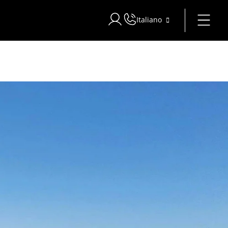
Italiano
Accedi a Star Traveler o Corporat