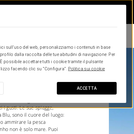
itici sull'uso del web, personalizziamo i contenuti in base
rofilo dalla raccolta delle tue abitudini di navigazione. Per
possibile accettare tutti i cookie tramite il pulsante
tilizzo facendo clic su "Configura".
Politica sui cookie
ACCETTA
pinho ti accoglie con
i i gusti. Le sue spiagge,
 Blu, sono il cuore del luogo:
e o ammirare la pesca
inho non è solo mare. Puoi