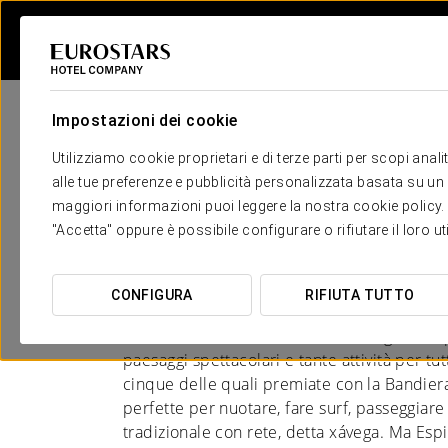
Impostazioni dei cookie
Utilizziamo cookie proprietari e di terze parti per scopi anal
alle tue preferenze e pubblicità personalizzata basata su un p
maggiori informazioni puoi leggere la nostra cookie policy. È 
Hotel a Espinho
"Accetta" oppure è possibile configurare o rifiutare il loro u
SAPORE ATLANTICO
CONFIGURA
RIFIUTA TUTTO
Sulla costa settentrionale del Portogallo, Es
paesaggi spettacolari e tante attività per tutt
cinque delle quali premiate con la Bandiera
perfette per nuotare, fare surf, passeggiar
tradizionale con rete, detta xávega. Ma Esp