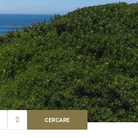

CERCARE