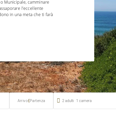
useo Municipale, camminare
assaporare l’eccellente
ndono in una meta che ti farà

.
{
2
adulti
1
camera
Arrivo
Partenza