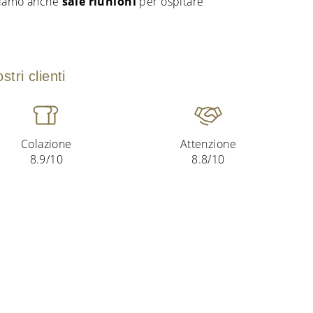
bbiamo anche
sale riunioni
per ospitare
tri clienti
Colazione
Attenzione
8.9/10
8.8/10