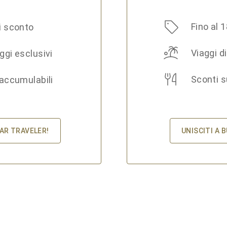
Fino al 
i sconto
Viaggi d
ggi esclusivi
Sconti s
 accumulabili
UNISCITI A 
TAR TRAVELER!