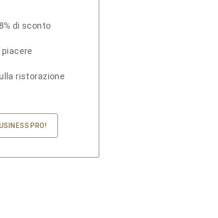
18% di sconto
i piacere
ulla ristorazione
BUSINESS PRO!