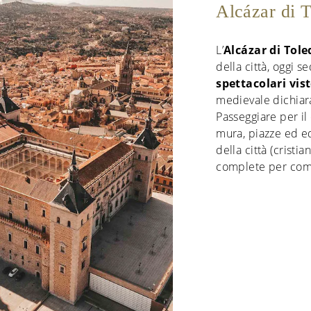
Alcázar di T
L’
Alcázar di Tole
della città, oggi 
spettacolari vist
medievale dichia
Passeggiare per il
mura, piazze ed ed
della città (crist
complete per comp