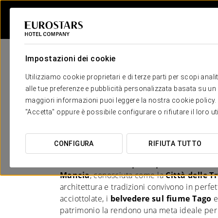
Impostazioni dei cookie
Utilizziamo cookie proprietari e di terze parti per scopi anal
alle tue preferenze e pubblicità personalizzata basata su un p
maggiori informazioni puoi leggere la nostra cookie policy. È 
Hotel a Toledo
"Accetta" oppure è possibile configurare o rifiutare il loro u
VIVI LA CITTÀ DAL TUO ALLOGGIO 
CONFIGURA
RIFIUTA TUTTO
Toledo
è una delle
principali destinazion
Mancia
, conosciuta come la
Città delle T
architettura e tradizioni convivono in perfe
acciottolate, i
belvedere sul fiume Tago
e
patrimonio la rendono una meta ideale per 