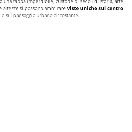
no una tappa imperdibile, custode di secoli di storia, arte
ue altezze si possono ammirare
viste uniche sul centro
o
e sul paesaggio urbano circostante.