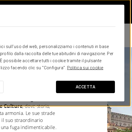
itici sull'uso del web, personalizziamo i contenuti in base
rofilo dalla raccolta delle tue abitudini di navigazione. Per
possibile accettare tutti i cookie tramite il pulsante
tilizzo facendo clic su "Configura".
Politica sui cookie
IDEALE
ACCETTA
i della Castiglia-La
re Culture
, dove storia,
tta armonia. Le sue strade
 il suo straordinario
una fuga indimenticabile.