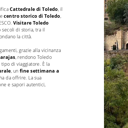
ifica
Cattedrale di Toledo
, il
te
centro storico di Toledo
,
NESCO.
Visitare Toledo
ecoli di storia, tra il
ondano la città.
egamenti, grazie alla vicinanza
Barajas
, rendono Toledo
tipo di viaggiatore. È la
urale
, un
fine settimana a
ha da offrire. La sua
ione e sapori autentici,