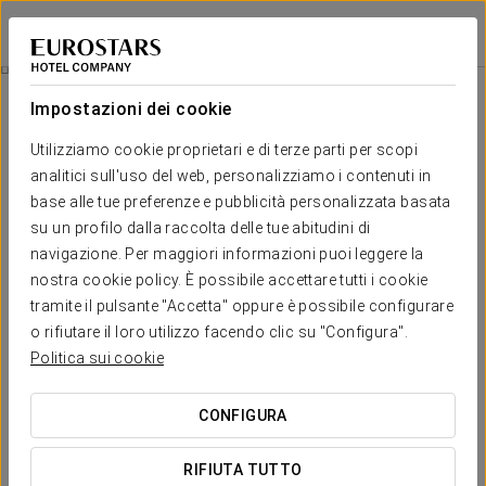
Tandem Palacio Veedor de Galeras Suites
CADICE
Accedi a Star Tr
Storia Dell’Edificio
Impostazioni dei cookie
Storia dell’edificio
Utilizziamo cookie proprietari e di terze parti per scopi
analitici sull'uso del web, personalizziamo i contenuti in
base alle tue preferenze e pubblicità personalizzata basata
su un profilo dalla raccolta delle tue abitudini di
navigazione. Per maggiori informazioni puoi leggere la
nostra cookie policy. È possibile accettare tutti i cookie
tramite il pulsante "Accetta" oppure è possibile configurare
o rifiutare il loro utilizzo facendo clic su "Configura".
Politica sui cookie
CONFIGURA
RIFIUTA TUTTO