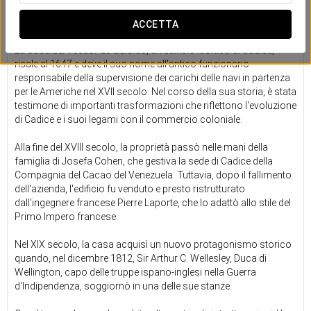
Una sistemazione che fa rivivere
l'essenza del Cadice coloniale
ACCETTA
La Casa del Veedor de Galeras, un edificio iconico di Cadice,
risale al 1647 e deve il suo nome all'antico funzionario
responsabile della supervisione dei carichi delle navi in partenza
per le Americhe nel XVII secolo. Nel corso della sua storia, è stata
testimone di importanti trasformazioni che riflettono l'evoluzione
di Cadice e i suoi legami con il commercio coloniale.
Alla fine del XVIII secolo, la proprietà passò nelle mani della
famiglia di Josefa Cohen, che gestiva la sede di Cadice della
Compagnia del Cacao del Venezuela. Tuttavia, dopo il fallimento
dell'azienda, l'edificio fu venduto e presto ristrutturato
dall'ingegnere francese Pierre Laporte, che lo adattò allo stile del
Primo Impero francese.
Nel XIX secolo, la casa acquisì un nuovo protagonismo storico
quando, nel dicembre 1812, Sir Arthur C. Wellesley, Duca di
Wellington, capo delle truppe ispano-inglesi nella Guerra
d'Indipendenza, soggiornò in una delle sue stanze.