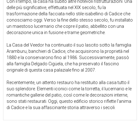
Con il tempo, la casa ha subito altre notevoli ristrutturazioni. Una
delle più significative, effettuata nel XIX secolo, fu la
trasformazione della facciata nello stile isabellino di Cadice che
conosciamo oggi. Verso la fine dello stesso secolo, fu installato
un maestoso lucernario che copre il patio, abbellito con una
decorazione unica in fusione e trame geometriche.
La Casa del Veedor ha continuato il suo lascito sotto la famiglia
Aramburu, banchieri di Cadice, che acquisirono la proprietà nel
1880 e la conservarono fino al 1986. Successivamente, passò
alla famiglia Delgado Cigüela, che ha preservato il fascino
originale di questa casa palaziale fino al 2007.
Recentemente, un attento restauro ha restituito alla casa tutto il
suo splendore. Elementi iconici come la torretta, il lucernario e le
romantiche gallerie del patio, così come le decorazioni interne,
sono stati restaurati. Oggi, questo edificio storico riflette l'anima
di Cadice e la sua affascinante storia attraverso i secoli.