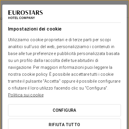
Apartamentos El Cid
BURGOS
Accedi a Star Tr
Appartamenti
Impostazioni dei cookie
Appartamenti
Il comfort e il riposo di cui hai
Utilizziamo cookie proprietari e di terze parti per scopi
bisogno
analitici sull'uso del web, personalizziamo i contenuti in
base alle tue preferenze e pubblicità personalizzata basata
su un profilo dalla raccolta delle tue abitudini di
Gli Appartamenti El Cid offrono 11 accoglienti e funzionali
navigazione. Per maggiori informazioni puoi leggere la
sistemazioni con una o due camere da letto. Ogni unità include
un'area soggiorno, una cucina e un bagno privato. Il loro fascino è
nostra cookie policy. È possibile accettare tutti i cookie
esaltato da una vista mozzafiato sul centro storico di Burgos.
tramite il pulsante "Accetta" oppure è possibile configurare
Con arredi confortevoli e servizi di alta qualità, questi
o rifiutare il loro utilizzo facendo clic su "Configura".
appartamenti offrono un ambiente spazioso progettato per
Politica sui cookie
garantire il benessere e il relax dei loro ospiti.
SERVIZI ESCLUSIVI
CONFIGURA
RIFIUTA TUTTO