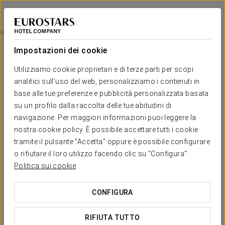
Áurea Catedral
GRANADA
Accedi a Star Tr
Camere
Impostazioni dei cookie
Camere
Il comfort e il riposo di cui hai
Utilizziamo cookie proprietari e di terze parti per scopi
analitici sull'uso del web, personalizziamo i contenuti in
bisogno
base alle tue preferenze e pubblicità personalizzata basata
su un profilo dalla raccolta delle tue abitudini di
Le 94 camere dell'Aurea Catedral offrono un'esperienza di
navigazione. Per maggiori informazioni puoi leggere la
alloggio completa nel cuore di Granada, progettate per farti
nostra cookie policy. È possibile accettare tutti i cookie
godere al meglio della sua autentica essenza. La loro decorazione
combina l'originalità dei tessuti colorati, il calore dei soffitti a
tramite il pulsante "Accetta" oppure è possibile configurare
cassettoni in legno e la funzionalità delle linee eleganti del suo
o rifiutare il loro utilizzo facendo clic su "Configura".
design, creando stanze uniche e speciali. Inoltre, le loro pareti
Politica sui cookie
riflettono la cultura della città con poesie e versi di poeti famosi
come Federico García Lorca, che ci invitano a scoprire la Granada
più autentica.
CONFIGURA
Spaziose e luminose, nelle nostre camere troverete uno spazio
RIFIUTA TUTTO
confortevole per rilassarvi e riposare circondati dai migliori