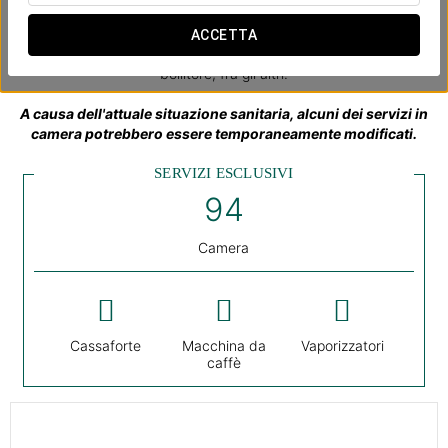
comfort. Al loro interno troverai una ampia gamma di servizi che
comprende bagno privato, amenities, Wi-Fi gratuito, TV di ultima
ACCETTA
generazione, sistema di climatizzazione, minibar, cassaforte o
bollitore, fra gli altri.
A causa dell'attuale situazione sanitaria, alcuni dei servizi in
camera potrebbero essere temporaneamente modificati.
SERVIZI ESCLUSIVI
Camera
Cassaforte
Macchina da
Vaporizzatori
caffè