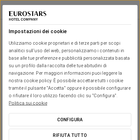
Claridge Hotel
BUENOS AIRES
Accedi a Star Tr
Impostazioni dei cookie
Il tuo matrimonio a/in
Utilizziamo cookie proprietari e di terze parti per scopi
analitici sull'uso del web, personalizziamo i contenuti in
base alle tue preferenze e pubblicità personalizzata basata
Prima di completare la tua prenotazione, è
su un profilo dalla raccolta delle tue abitudini di
importante che tu conosca i tuoi diritti come
navigazione. Per maggiori informazioni puoi leggere la
consumatore. Di seguito ti spieghiamo in cosa
nostra cookie policy. È possibile accettare tutti i cookie
consiste il diritto di recesso, il termine disponibile
tramite il pulsante "Accetta" oppure è possibile configurare
per esercitarlo e le condizioni applicabili in caso di
o rifiutare il loro utilizzo facendo clic su "Configura".
cancellazione.
Politica sui cookie
CONFIGURA
RICHIEDI PREVENTIVO
RIFIUTA TUTTO