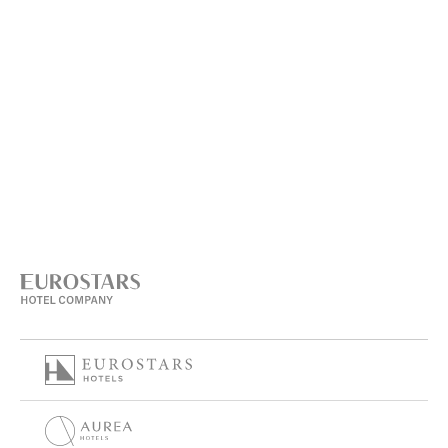
C1049AAK Argentina
54-11-4319-8000
54-11-4314-8022
Modulo di contatto