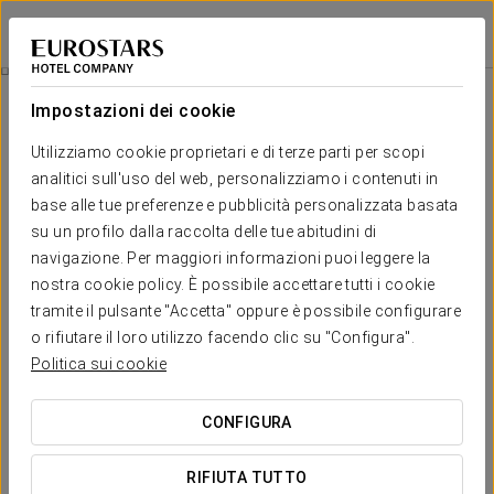
Crisol Faycán
LAS PALMAS DE GRAN CANARIA
Accedi a Star Tr
Camere
Impostazioni dei cookie
Camere
Il comfort e il riposo di cui hai
Utilizziamo cookie proprietari e di terze parti per scopi
bisogno
analitici sull'uso del web, personalizziamo i contenuti in
base alle tue preferenze e pubblicità personalizzata basata
su un profilo dalla raccolta delle tue abitudini di
Le camere del Crisol Faycán offrono una vasta gamma di servizi
navigazione. Per maggiori informazioni puoi leggere la
per
un soggiorno confortevole e accogliente
, come TV
satellitare a schermo piatto, telefono, frigorifero, bagno completo
nostra cookie policy. È possibile accettare tutti i cookie
con vasca, set di cortesia e connessione Wi-Fi gratuita. Inoltre,
tramite il pulsante "Accetta" oppure è possibile configurare
sono disponibili studi di diverse capacità
dotati di cucina e di
tutte le stoviglie necessarie
.
o rifiutare il loro utilizzo facendo clic su "Configura".
Politica sui cookie
SERVIZI ESCLUSIVI
CONFIGURA
Camera
RIFIUTA TUTTO