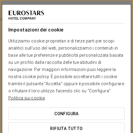
Crisol Guadalupe
GRANADA
Accedi a Star Tr
Promozioni
Impostazioni dei cookie
Promozioni
Utilizziamo cookie proprietari e di terze parti per scopi
analitici sull'uso del web, personalizziamo i contenuti in
base alle tue preferenze e pubblicità personalizzata basata
su un profilo dalla raccolta delle tue abitudini di
navigazione. Per maggiori informazioni puoi leggere la
nostra cookie policy. È possibile accettare tutti i cookie
Esperienza flamenca
tramite il pulsante "Accetta" oppure è possibile configurare
o rifiutare il loro utilizzo facendo clic su "Configura".
Politica sui cookie
VEDI OFFERTA
CONFIGURA
RIFIUTA TUTTO