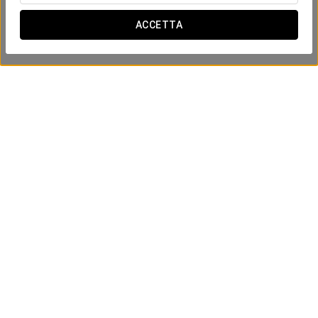
ACCETTA
Esperienza Romantica
20 €
VEDI OFFERTA