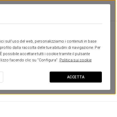
isol La Selva
Camere
ai bisogno
itici sull'uso del web, personalizziamo i contenuti in base
rofilo dalla raccolta delle tue abitudini di navigazione. Per
cipali delle 62 camere dell'Crisol La Selva. Decorate con
possibile accettare tutti i cookie tramite il pulsante
camere ci permettono di offrire
soggiorni personalizzati
tilizzo facendo clic su "Configura".
Politica sui cookie
pensati per garantire un
maggior comfort e un riposo
ACCETTA
rivania con sedia, aria condizionata, riscaldamento, TV,
DIMENSIONI
21