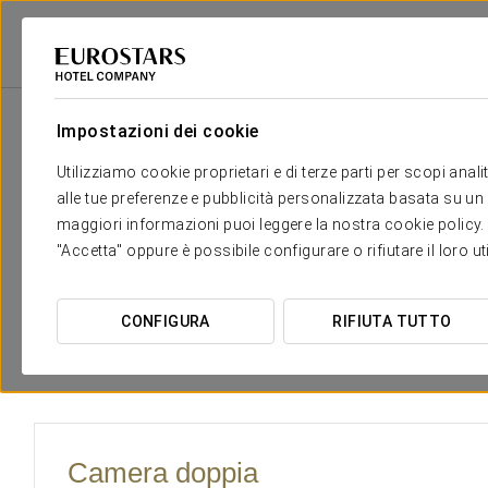
Eurostars Hotel Company
Spagna
Tarragona - La Selva Del Camp
Cr
Impostazioni dei cookie
Il comfort e il riposo di cui h
Utilizziamo cookie proprietari e di terze parti per scopi anal
alle tue preferenze e pubblicità personalizzata basata su un p
La
versatilità e la funzionalità
sono le caratteristiche prin
maggiori informazioni puoi leggere la nostra cookie policy. È 
eleganza per creare un ambiente accogliente, i vari tipi di 
"Accetta" oppure è possibile configurare o rifiutare il loro u
ai nostri clienti. Sono dotate di un'ampia gamma di servizi 
rigenerante
.
CONFIGURA
RIFIUTA TUTTO
In tutte le camere troverai un bagno con vasca e doccia, sc
amenities e Wi-Fi.
Camera doppia