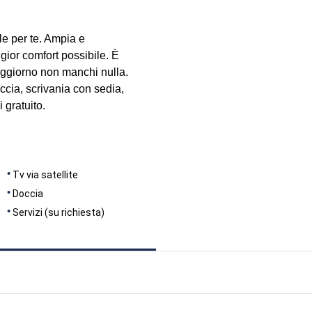
DIMENSIONI
21
le per te. Ampia e
ggior comfort possibile. È
 soggiorno non manchi nulla.
ccia, scrivania con sedia,
 gratuito.
Tv via satellite
Doccia
Servizi (su richiesta)