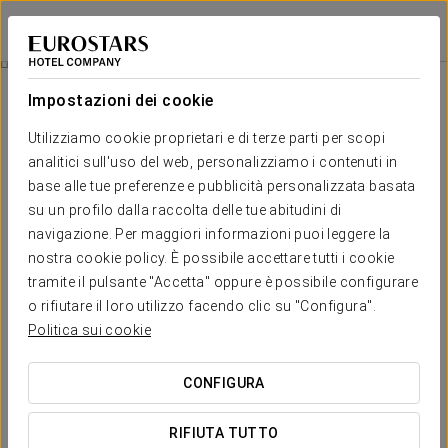
Crisol Quindós
LEÓN
Accedi a Star Tr
Casa Botines
Impostazioni dei cookie
Utilizziamo cookie proprietari e di terze parti per scopi
analitici sull'uso del web, personalizziamo i contenuti in
base alle tue preferenze e pubblicità personalizzata basata
su un profilo dalla raccolta delle tue abitudini di
navigazione. Per maggiori informazioni puoi leggere la
nostra cookie policy. È possibile accettare tutti i cookie
tramite il pulsante "Accetta" oppure è possibile configurare
o rifiutare il loro utilizzo facendo clic su "Configura".
€ 9 a persona
Casa Botines
Politica sui cookie
Completa il tuo soggiorno in città acquistando i biglietti salta
CONFIGURA
fila per visitare Casa Botines. Uno degli unici tre edifici
creati da Antonio Gaudí al di fuori della Catalogna.
RIFIUTA TUTTO