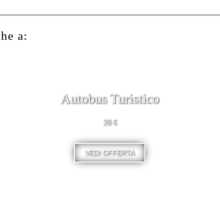
che a:
Autobus Turistico
28 €
VEDI OFFERTA