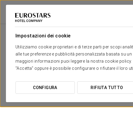
Eurostars Hotel Company
Portogallo
Porto
Dorma Almada Porto
Impostazioni dei cookie
Utilizziamo cookie proprietari e di terze parti per scopi anal
alle tue preferenze e pubblicità personalizzata basata su un p
maggiori informazioni puoi leggere la nostra cookie policy. È 
"Accetta" oppure è possibile configurare o rifiutare il loro u
CONFIGURA
RIFIUTA TUTTO