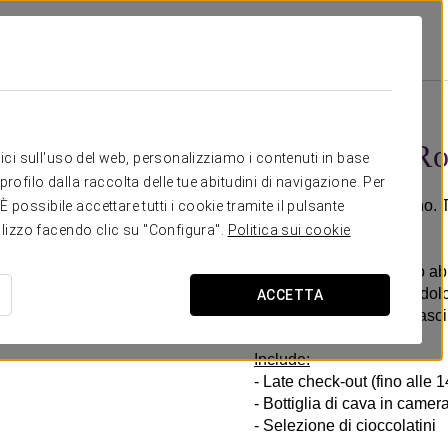
Promozioni
Esperienza Romantica
20 €
Esperienza R
itici sull'uso del web, personalizziamo i contenuti in base
rofilo dalla raccolta delle tue abitudini di navigazione. Per
Dettagli che sorprendono. T
possibile accettare tutti i cookie tramite il pulsante
l’amore.
tilizzo facendo clic su "Configura".
Politica sui cookie
All’Dorma Almada Porto ab
condivisa con la vostra do
ACCETTA
accogliente e piena di fasc
Include:
- Late check-out (fino alle 
- Bottiglia di cava in camer
- Selezione di cioccolatini