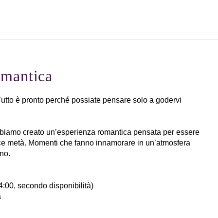
Italiano
Accedi a Star Traveler o 
omantica
utto è pronto perché possiate pensare solo a godervi
biamo creato un’esperienza romantica pensata per essere
lce metà. Momenti che fanno innamorare in un’atmosfera
ino.
14:00, secondo disponibilità)
a