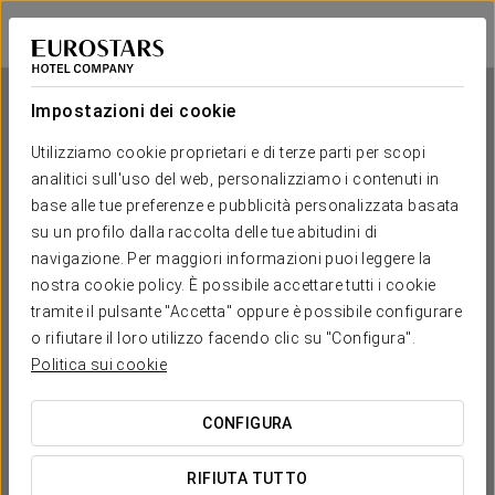
Dorma Coliseum
SANTANDER
Accedi a Star Tr
Impostazioni dei cookie
Utilizziamo cookie proprietari e di terze parti per scopi
analitici sull'uso del web, personalizziamo i contenuti in
Dorma Coliseum
base alle tue preferenze e pubblicità personalizzata basata
su un profilo dalla raccolta delle tue abitudini di
SANTANDER
navigazione. Per maggiori informazioni puoi leggere la
nostra cookie policy. È possibile accettare tutti i cookie
tramite il pulsante "Accetta" oppure è possibile configurare
o rifiutare il loro utilizzo facendo clic su "Configura".
Politica sui cookie
CONFIGURA
QUANDO VUOI ANDARE?


RIFIUTA TUTTO