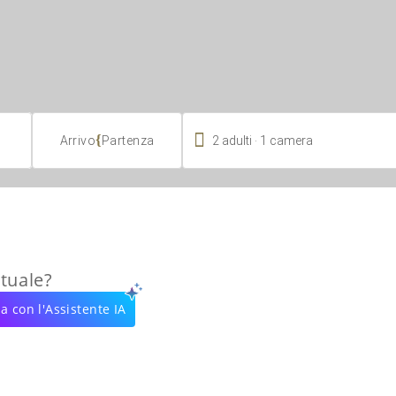

.
{
2
adulti
1
camera
Arrivo
Partenza
rtuale?
a con l'Assistente IA