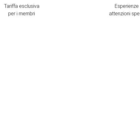
Tariffa esclusiva
Esperienze
per i membri
attenzioni spec
P
L
p
d
t