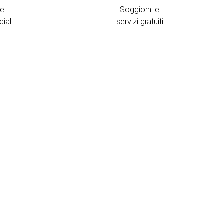
 e
Soggiorni e
iali
servizi gratuiti
osizione e contatti
'
Dorma Liberdade
gode di una posizione
rivilegiata in un'area considerata il
centro
ella moderna città di Lisbona
raboccante di cultura e di vita.
Avenida Duque de Loulé, 124
Lisbona
1050 -093 Portogallo