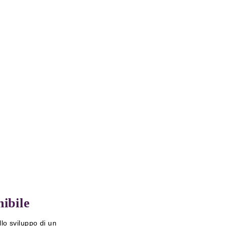
+351 211 117 600
+351 211 117 699
Modulo di contatto
ibile
llo sviluppo di un