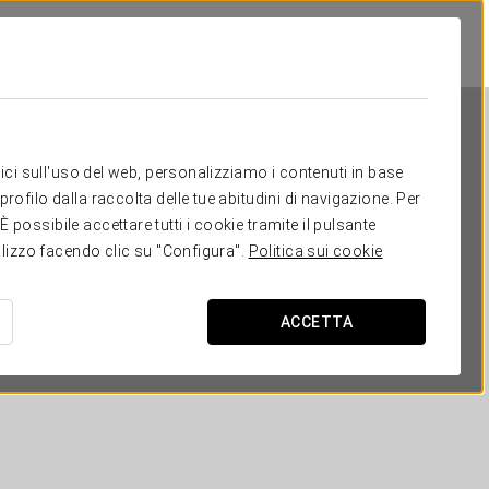
itici sull'uso del web, personalizziamo i contenuti in base
rofilo dalla raccolta delle tue abitudini di navigazione. Per
possibile accettare tutti i cookie tramite il pulsante
tilizzo facendo clic su "Configura".
Politica sui cookie
Dorma Liberdade
ACCETTA
LISBONA