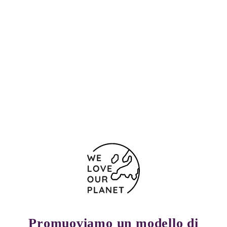
Posizione e contatti
Ronda de la Universitat 18
Barcellona
08007 Spagna
(+34) 932408419
Modulo di contatto
Promuoviamo un modello di