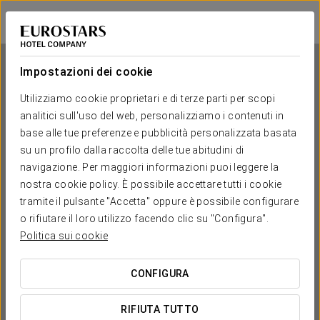
Dorma Plaza Catalunya
BARCELLONA
Accedi a Star Tr
Impostazioni dei cookie
Utilizziamo cookie proprietari e di terze parti per scopi
analitici sull'uso del web, personalizziamo i contenuti in
Dorma Plaza Catalunya
base alle tue preferenze e pubblicità personalizzata basata
su un profilo dalla raccolta delle tue abitudini di
BARCELLONA
navigazione. Per maggiori informazioni puoi leggere la
nostra cookie policy. È possibile accettare tutti i cookie
tramite il pulsante "Accetta" oppure è possibile configurare
o rifiutare il loro utilizzo facendo clic su "Configura".
Politica sui cookie
CONFIGURA
QUANDO VUOI ANDARE?


RIFIUTA TUTTO