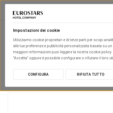
Eurostars Hotel Company
Spagna
Barcellona
Dorma Ramblas Boque
Impostazioni dei cookie
Il comfort e il riposo di cui hai
Utilizziamo cookie proprietari e di terze parti per scopi anal
alle tue preferenze e pubblicità personalizzata basata su un p
L'albergo Dorma Ramblas Boquería ha
30 stanze di disegno
, 
maggiori informazioni puoi leggere la nostra cookie policy. È 
Ramblas
, davanti, o sul mercato della Boquería, dietro. Sono 
"Accetta" oppure è possibile configurare o rifiutare il loro u
contagino la vitalità che offre la luce mediterranea.
Alcune stanze hanno piccole terrazze con tavoli e sedie sulla Boq
mercato di Barcellona.
CONFIGURA
RIFIUTA TUTTO
* L'hotel non dispone di letti aggiunti.
DIMENSIONI
18