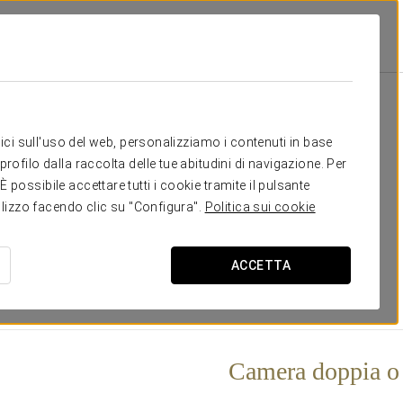
ría
Camere
 bisogno
itici sull'uso del web, personalizziamo i contenuti in base
rofilo dalla raccolta delle tue abitudini di navigazione. Per
tutte
exteriores
esteriori e con balcone
o terrazzo sulle
possibile accettare tutti i cookie tramite il pulsante
stanze spaziose e con
molta luce
, perché i nostri ospiti si
tilizzo facendo clic su "Configura".
Politica sui cookie
uería per godere del colorito e la vitalità di questo grande
ACCETTA
Camera doppia o