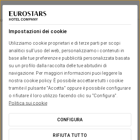
Dorma Vigo
VIGO
Accedi a Star Tr
Esperienza Romantica
Impostazioni dei cookie
Utilizziamo cookie proprietari e di terze parti per scopi
analitici sull'uso del web, personalizziamo i contenuti in
base alle tue preferenze e pubblicità personalizzata basata
su un profilo dalla raccolta delle tue abitudini di
navigazione. Per maggiori informazioni puoi leggere la
nostra cookie policy. È possibile accettare tutti i cookie
tramite il pulsante "Accetta" oppure è possibile configurare
o rifiutare il loro utilizzo facendo clic su "Configura".
27 €
Esperienza Romantica
Politica sui cookie
Dettagli per sorprendere. Tutto pronto per pensare solo a
CONFIGURA
godervi l’amore.
RIFIUTA TUTTO
Al Dorma Vigo abbiamo creato un’esperienza romantica