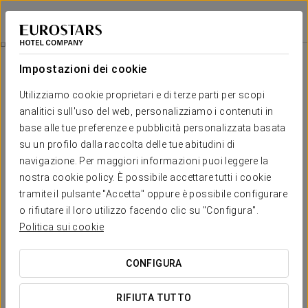
Eurostars Aliados
PORTO
Accedi a Star Tr
Esperienza Nuziale
Impostazioni dei cookie
Utilizziamo cookie proprietari e di terze parti per scopi
analitici sull'uso del web, personalizziamo i contenuti in
base alle tue preferenze e pubblicità personalizzata basata
su un profilo dalla raccolta delle tue abitudini di
navigazione. Per maggiori informazioni puoi leggere la
nostra cookie policy. È possibile accettare tutti i cookie
tramite il pulsante "Accetta" oppure è possibile configurare
100 €
o rifiutare il loro utilizzo facendo clic su "Configura".
Esperienza Nuziale
Politica sui cookie
Goditi una notte di nozze indimenticabile all’Eurostars Aliados
CONFIGURA
con la nostra promozione nuziale, pensata per farti vivere
questo momento speciale con calma e senza
RIFIUTA TUTTO