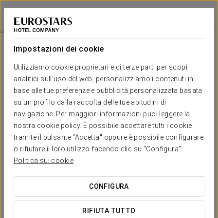
Eurostars Barcelona Central
BARCELLONA
Accedi a Star Tr
Promozioni
Impostazioni dei cookie
Promozioni
Utilizziamo cookie proprietari e di terze parti per scopi
analitici sull'uso del web, personalizziamo i contenuti in
base alle tue preferenze e pubblicità personalizzata basata
su un profilo dalla raccolta delle tue abitudini di
navigazione. Per maggiori informazioni puoi leggere la
Esperienza Romantica
nostra cookie policy. È possibile accettare tutti i cookie
tramite il pulsante "Accetta" oppure è possibile configurare
30 €
o rifiutare il loro utilizzo facendo clic su "Configura".
Politica sui cookie
VEDI OFFERTA
CONFIGURA
RIFIUTA TUTTO