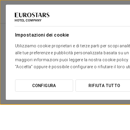
2
Salone
m
Dimensioni
Sala riunioni
2
x
Impostazioni dei cookie
36 m
Utilizziamo cookie proprietari e di terze parti per scopi anal
alle tue preferenze e pubblicità personalizzata basata su un p
maggiori informazioni puoi leggere la nostra cookie policy. È 
"Accetta" oppure è possibile configurare o rifiutare il loro u
CONFIGURA
RIFIUTA TUTTO