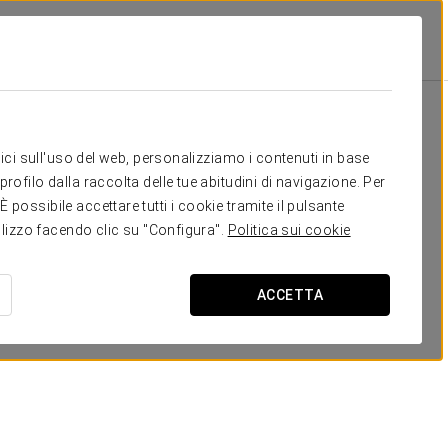
Scuola
Banchetto
Cocktail
U-Sha
20
25
-
-
Il tuo evento a
itici sull'uso del web, personalizziamo i contenuti in base
rofilo dalla raccolta delle tue abitudini di navigazione. Per
possibile accettare tutti i cookie tramite il pulsante
tilizzo facendo clic su "Configura".
Politica sui cookie
RICHIEDI PREVENTIVO
ACCETTA