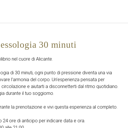
Italiano
Accedi a Star Traveler o 
lessologia 30 minuti
ibrio nel cuore di Alicante.
logia di 30 minuti, ogni punto di pressione diventa una via
itrovare l’armonia del corpo. Un’esperienza pensata per
la circolazione e aiutarti a disconnetterti dal ritmo quotidiano.
gia durante il tuo soggiorno.
ante la prenotazione e vivi questa esperienza al completo.
 24 ore di anticipo per indicare data e ora.
00 alle 21:00.