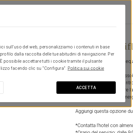
nte
Promozioni
Massaggio Riflessologia 30 Minuti
60 €
Massaggio rif
itici sull'uso del web, personalizziamo i contenuti in base
rofilo dalla raccolta delle tue abitudini di navigazione. Per
Regalati un momento di equil
possibile accettare tutti i cookie tramite il pulsante
tilizzo facendo clic su "Configura".
Politica sui cookie
Con il massaggio di riflesso
per liberare le tensioni e r
ACCETTA
rilassare i piedi, migliorare 
Perfetta per ricaricare ener
Aggiungi questa opzione dur
*Contatta l’hotel con almeno
*Orario del servizio: dalle 9: