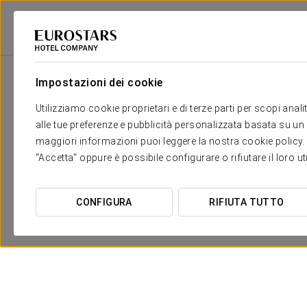
Eurostars Hotel Company
Spagna
Alicante
Eurostars Centrum Alica
Impostazioni dei cookie
Utilizziamo cookie proprietari e di terze parti per scopi anal
alle tue preferenze e pubblicità personalizzata basata su un p
maggiori informazioni puoi leggere la nostra cookie policy. È 
"Accetta" oppure è possibile configurare o rifiutare il loro u
CONFIGURA
RIFIUTA TUTTO