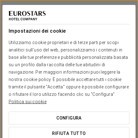
Eurostars Ciudad de La Coruña
A CORUÑA
Accedi a Star Tr
Salone
U-
Scuola
Banchetto
Cocktail
Imperial
Teatro
Cabaret
Shape
Impostazioni dei cookie
Ortegal
2
40 m
Il tuo evento a
Utilizziamo cookie proprietari e di terze parti per scopi
25
20
20
10
10
20
x m
analitici sull'uso del web, personalizziamo i contenuti in
altura
base alle tue preferenze e pubblicità personalizzata basata
Corrubedo
su un profilo dalla raccolta delle tue abitudini di
2
90 m
50
45
50
25
25
50
navigazione. Per maggiori informazioni puoi leggere la
x m
RICHIEDI PREVENTIVO
nostra cookie policy. È possibile accettare tutti i cookie
altura
tramite il pulsante "Accetta" oppure è possibile configurare
o rifiutare il loro utilizzo facendo clic su "Configura".
Politica sui cookie
CONFIGURA
RIFIUTA TUTTO