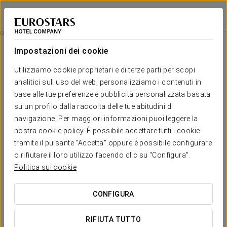
Eurostars Conquistador
CORDOVA
Accedi a Star Tr
Scopri Medina Azahara
Impostazioni dei cookie
Utilizziamo cookie proprietari e di terze parti per scopi
analitici sull'uso del web, personalizziamo i contenuti in
base alle tue preferenze e pubblicità personalizzata basata
su un profilo dalla raccolta delle tue abitudini di
navigazione. Per maggiori informazioni puoi leggere la
nostra cookie policy. È possibile accettare tutti i cookie
tramite il pulsante "Accetta" oppure è possibile configurare
30€
o rifiutare il loro utilizzo facendo clic su "Configura".
Scopri Medina Azahara
Politica sui cookie
Scopri il fascino di una delle meraviglie di Córdoba, uno dei
CONFIGURA
siti archeologici più importanti della Spagna, la città del
Califfato di Medina Azahara, dichiarata Patrimonio
RIFIUTA TUTTO