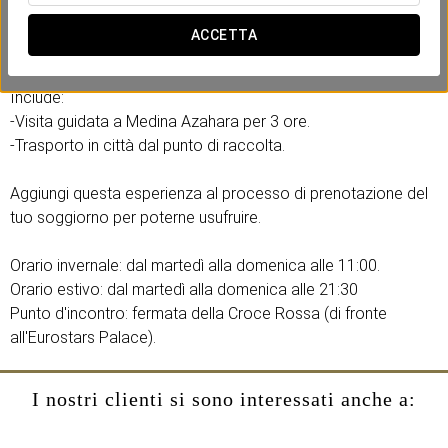
dell'Umanità dall'UNESCO, una visita essenziale durante il tuo
soggiorno a Córdoba e il piano perfetto per un mattina o
ACCETTA
notte d'estate
Include:
-Visita guidata a Medina Azahara per 3 ore.
-Trasporto in città dal punto di raccolta.
Aggiungi questa esperienza al processo di prenotazione del
tuo soggiorno per poterne usufruire.
Orario invernale: dal martedì alla domenica alle 11:00.
Orario estivo: dal martedì alla domenica alle 21:30
Punto d'incontro: fermata della Croce Rossa (di fronte
all'Eurostars Palace).
I nostri clienti si sono interessati anche a: