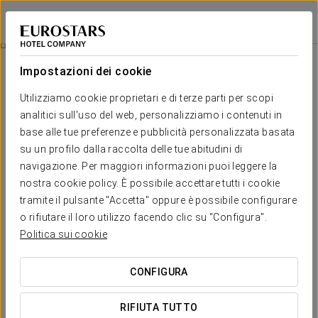
Eurostars Cristal Palace
BARCELLONA
Accedi a Star Tr
Camere
Impostazioni dei cookie
Camere
Il comfort e il riposo di cui hai
Utilizziamo cookie proprietari e di terze parti per scopi
bisogno
analitici sull'uso del web, personalizziamo i contenuti in
base alle tue preferenze e pubblicità personalizzata basata
su un profilo dalla raccolta delle tue abitudini di
L'Eurostars Cristal Palace Barcelona dispone di camere
navigazione. Per maggiori informazioni puoi leggere la
spaziose e confortevoli dotate delle ultime tecnologie. Inoltre,
quelli situati ai piani superiori godono di una fantastica vista
nostra cookie policy. È possibile accettare tutti i cookie
sulla Rambla de Catalunya dalle loro terrazze.
tramite il pulsante "Accetta" oppure è possibile configurare
o rifiutare il loro utilizzo facendo clic su "Configura".
Godetevi il vostro soggiorno all'hotel Eurostars Cristal Palace,
nel centro della capitale catalana.
Politica sui cookie
SERVIZI ESCLUSIVI
CONFIGURA
RIFIUTA TUTTO
Camera