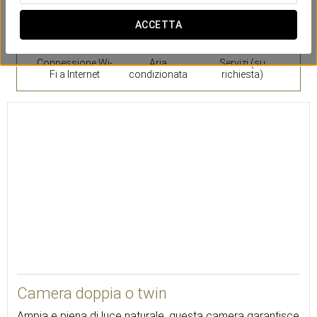
ACCETTA
Connessione Wi-
Aria
Servizi (su
Fi a Internet
condizionata
richiesta)
25
Camera doppia o twin
Ampia e piena di luce naturale, questa camera garantisce