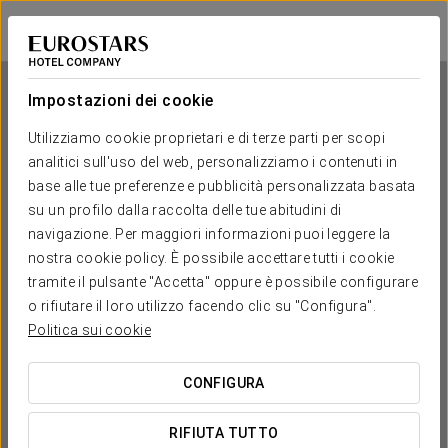
Eurostars Don Cándido
BARCELLONA - TERRASSA
Accedi a Star Tr
Impostazioni dei cookie
Utilizziamo cookie proprietari e di terze parti per scopi
analitici sull'uso del web, personalizziamo i contenuti in
Eurostars Don Cándido
base alle tue preferenze e pubblicità personalizzata basata
su un profilo dalla raccolta delle tue abitudini di
BARCELLONA - TERRASSA
navigazione. Per maggiori informazioni puoi leggere la
nostra cookie policy. È possibile accettare tutti i cookie
tramite il pulsante "Accetta" oppure è possibile configurare
o rifiutare il loro utilizzo facendo clic su "Configura".
Politica sui cookie
CONFIGURA
QUANDO VUOI ANDARE?


RIFIUTA TUTTO