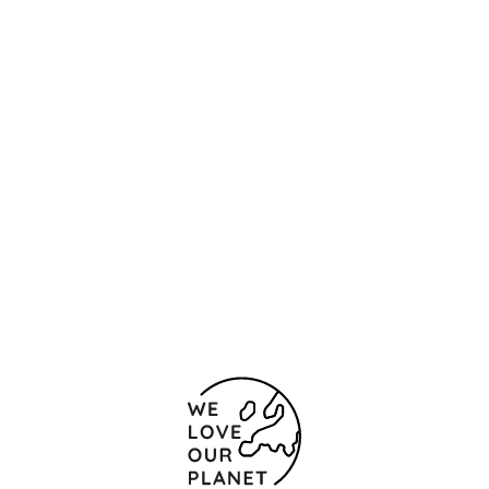
Posizione e contatti
Rambleta del Pare Alegre, 98
Barcellona -
Terrassa
08224 Spagna
(+34) 937 33 33 00
Modulo di contatto