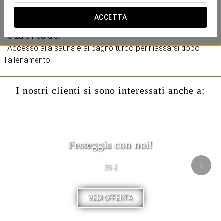
Include:
-Pass giornaliero presso la palestra Stars Fitness.
ACCETTA
-Accesso alle diverse sale con attrezzature avanzate per la
forza e il cardio.
-Accesso alla sauna e al bagno turco per rilassarsi dopo
l'allenamento.
I nostri clienti si sono interessati anche a:
Festeggia con noi!
35 €
VEDI OFFERTA