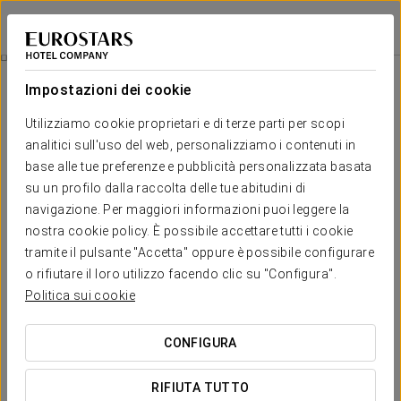
Eurostars Embassy
VIENNA
Accedi a Star Tr
Esperienza Fitness
Impostazioni dei cookie
Utilizziamo cookie proprietari e di terze parti per scopi
analitici sull'uso del web, personalizziamo i contenuti in
base alle tue preferenze e pubblicità personalizzata basata
su un profilo dalla raccolta delle tue abitudini di
navigazione. Per maggiori informazioni puoi leggere la
nostra cookie policy. È possibile accettare tutti i cookie
tramite il pulsante "Accetta" oppure è possibile configurare
15€
o rifiutare il loro utilizzo facendo clic su "Configura".
Esperienza fitness
Politica sui cookie
Nel nostro hotel puoi continuare con la tua routine di esercizi
CONFIGURA
durante il tuo soggiorno.
RIFIUTA TUTTO