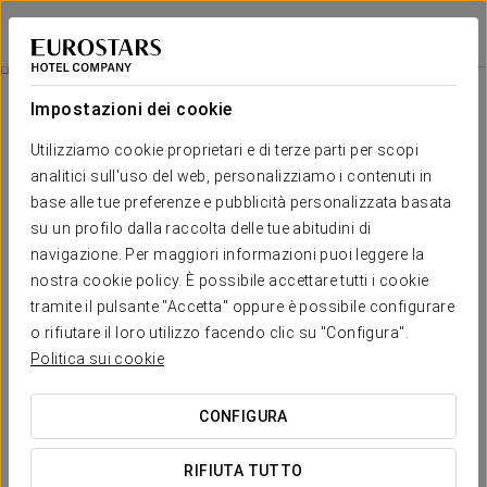
Eurostars Gran Hotel Lugo
LUGO
Accedi a Star Tr
Esperienza Romantica
Impostazioni dei cookie
Utilizziamo cookie proprietari e di terze parti per scopi
analitici sull'uso del web, personalizziamo i contenuti in
base alle tue preferenze e pubblicità personalizzata basata
su un profilo dalla raccolta delle tue abitudini di
navigazione. Per maggiori informazioni puoi leggere la
nostra cookie policy. È possibile accettare tutti i cookie
tramite il pulsante "Accetta" oppure è possibile configurare
25 €
o rifiutare il loro utilizzo facendo clic su "Configura".
Esperienza Romantica
Politica sui cookie
Se state pianificando un viaggio in coppia e la vostra
CONFIGURA
prossima destinazione è Lugo, la nostra esperienza
romantica è tutto ciò di cui avete bisogno per rendere la
RIFIUTA TUTTO