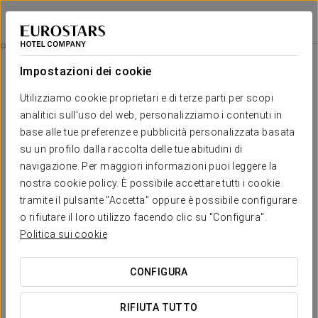
Eurostars i-Hotel
MADRID - POZUELO DE ALARCÓN
Accedi a Star Tr
Esperienza Romantica
Impostazioni dei cookie
Utilizziamo cookie proprietari e di terze parti per scopi
analitici sull'uso del web, personalizziamo i contenuti in
base alle tue preferenze e pubblicità personalizzata basata
su un profilo dalla raccolta delle tue abitudini di
navigazione. Per maggiori informazioni puoi leggere la
nostra cookie policy. È possibile accettare tutti i cookie
tramite il pulsante "Accetta" oppure è possibile configurare
15 €
o rifiutare il loro utilizzo facendo clic su "Configura".
Esperienza Romantica
Politica sui cookie
Goditi il ​​romanticismo in stile madrileno e approfitta della
CONFIGURA
nostra esperienza romantica.
RIFIUTA TUTTO