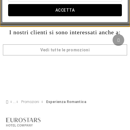
Include:
-Bottiglia di spumante.
ACCETTA
-Check-out tardivo fino alle 14:00 (in base alla disponibilità).
I nostri clienti si sono interessati anche a:
Vedi tutte le promozioni
Promozioni
Esperienza Romantica