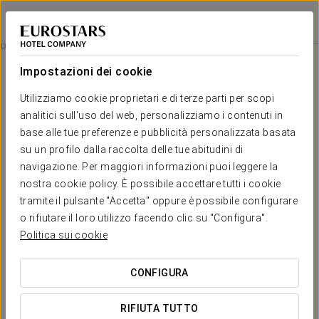
Eurostars Lisboa Baixa
LISBONA
Accedi a Star Tr
Promozioni
Impostazioni dei cookie
Promozioni
Utilizziamo cookie proprietari e di terze parti per scopi
analitici sull'uso del web, personalizziamo i contenuti in
base alle tue preferenze e pubblicità personalizzata basata
su un profilo dalla raccolta delle tue abitudini di
navigazione. Per maggiori informazioni puoi leggere la
Esperienza Romantica
nostra cookie policy. È possibile accettare tutti i cookie
tramite il pulsante "Accetta" oppure è possibile configurare
35€
o rifiutare il loro utilizzo facendo clic su "Configura".
Politica sui cookie
VEDI OFFERTA
CONFIGURA
RIFIUTA TUTTO