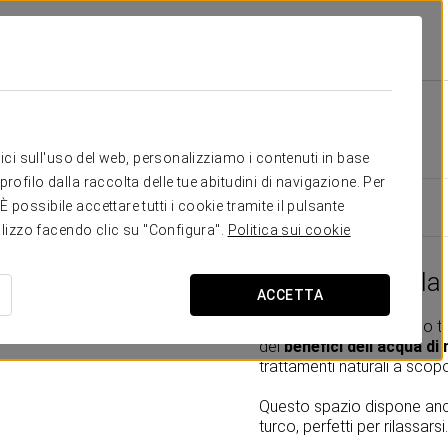
ouxo Talaso
Strutture E Servizi
Talaso
Talaso
itici sull'uso del web, personalizziamo i contenuti in base
rofilo dalla raccolta delle tue abitudini di navigazione. Per
possibile accettare tutti i cookie tramite il pulsante
tilizzo facendo clic su "Configura".
Politica sui cookie
Talaso Louxo: la
ACCETTA
L'Eurostars Louxo Talaso ti
dei
benefici dell'acqua di
trattamenti naturali a scop
Questo spazio dispone anc
turco, perfetti per rilassarsi.