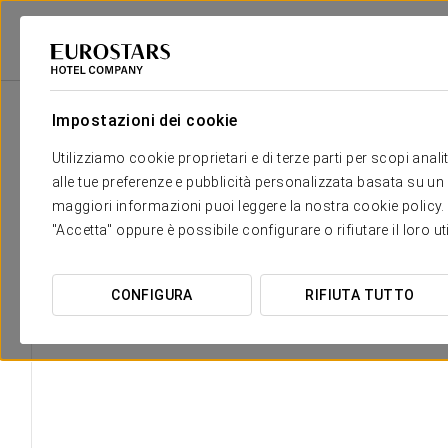
Eurostars Hotel Company
Spagna
Pontevedra - O Grove
Eurostars L
Impostazioni dei cookie
Utilizziamo cookie proprietari e di terze parti per scopi anal
alle tue preferenze e pubblicità personalizzata basata su un p
maggiori informazioni puoi leggere la nostra cookie policy. È 
"Accetta" oppure è possibile configurare o rifiutare il loro u
CONFIGURA
RIFIUTA TUTTO