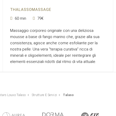
THALASSOMASSAGE
60 min
79€
Massaggio corporeo originale con una deliziosa
mousse a base di fango marino che, grazie alla sua
consistenza, agisce anche come esfoliante per la
nostra pelle. Una vera “terapia curativa” ricca di
minerali e oligoelementi, ideale per reintegrare gli
elementi essenziali ridotti dal ritmo di vita attuale.
stars Louxo Talaso
Strutture E Servizi
Talaso