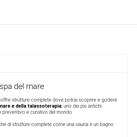
Italiano
Accedi a Star Traveler o 
 spa del mare
 offre strutture complete dove potrai scoprire e godere
 mare e della talassoterapia
, uno dei più antichi
o preventivo e curativo del mondo.
he di strutture complete come una sauna e un bagno