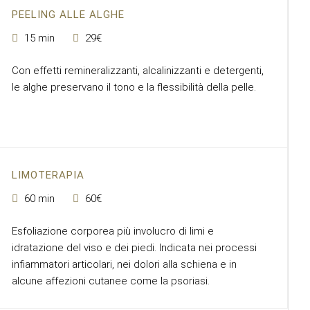
PEELING ALLE ALGHE
15 min
29€
Con effetti remineralizzanti, alcalinizzanti e detergenti,
le alghe preservano il tono e la flessibilità della pelle.
LIMOTERAPIA
60 min
60€
Esfoliazione corporea più involucro di limi e
idratazione del viso e dei piedi. Indicata nei processi
infiammatori articolari, nei dolori alla schiena e in
alcune affezioni cutanee come la psoriasi.