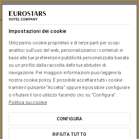
Eurostars Lucentum
ALICANTE
Accedi a Star Tr
Camere
Impostazioni dei cookie
Camere
Il comfort e il riposo di cui hai
Utilizziamo cookie proprietari e di terze parti per scopi
bisogno
analitici sull'uso del web, personalizziamo i contenuti in
base alle tue preferenze e pubblicità personalizzata basata
su un profilo dalla raccolta delle tue abitudini di
L'hotel Eurostars Lucentum dispone di un totale di 169 camere,
navigazione. Per maggiori informazioni puoi leggere la
delle quali 62 con letto grande, 9 comunicanti, 3 adattate per
disabili, 9 junior suite e una suite presidenziale. Tutte le camere
nostra cookie policy. È possibile accettare tutti i cookie
sono ampiamente equipaggiate e dispongono di servizi quali
tramite il pulsante "Accetta" oppure è possibile configurare
connessione Wi-Fi gratuita, televisione, cassaforte e bagno
o rifiutare il loro utilizzo facendo clic su "Configura".
completo, con vasca da bagno, per il massimo comfort del
cliente.
Politica sui cookie
Tutte le nostre strutture sono spazi liberi dal fumo, per questo
motivo, è vietato fumare in tutte le nostre camere.
CONFIGURA
SERVIZI ESCLUSIVI
RIFIUTA TUTTO