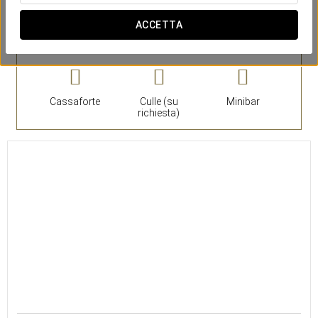
ACCETTA
Camera
Suite
Cassaforte
Culle (su
Minibar
richiesta)
20