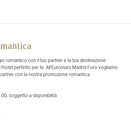
Italiano
Accedi a Star Traveler o 
omantica
io romantico con il tuo partner e la tua destinazione
 l’hotel perfetto per te. All’Eurostars Madrid Foro vogliamo
o partner con la nostra promozione romantica.
:00, soggetto a disponibilità.
.