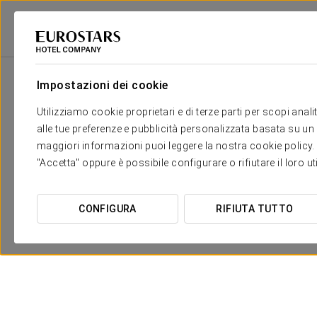
Eurostars Hotel Company
Spagna
Madrid - Tres Cantos
Eurostars 
Impostazioni dei cookie
Utilizziamo cookie proprietari e di terze parti per scopi anal
alle tue preferenze e pubblicità personalizzata basata su un p
maggiori informazioni puoi leggere la nostra cookie policy. È 
"Accetta" oppure è possibile configurare o rifiutare il loro u
CONFIGURA
RIFIUTA TUTTO