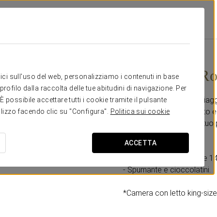
Madrid Foro
Promozioni
Esperienza Romantica
18 €
Esperienza R
itici sull'uso del web, personalizziamo i contenuti in base
rofilo dalla raccolta delle tue abitudini di navigazione. Per
Se stai pensando a un viagg
possibile accettare tutti i cookie tramite il pulsante
preferita è Madrid, questo è
tilizzo facendo clic su "Configura".
Politica sui cookie
aiutarti a sorprendere il tu
ACCETTA
Include:
- Late check-out fino alle 14
- Spumante e cioccolatini.
*Camera con letto king-size