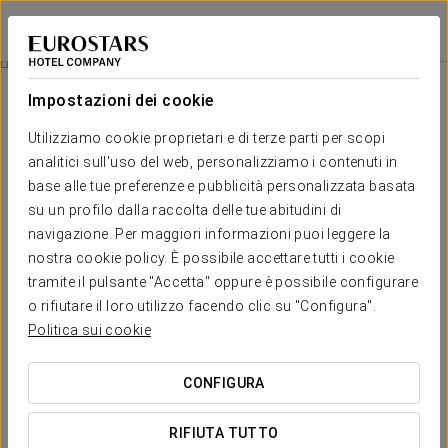
Eurostars Madrid Gran Vía
MADRID
Accedi a Star Tr
Esperienza Romantica
Impostazioni dei cookie
Utilizziamo cookie proprietari e di terze parti per scopi
analitici sull'uso del web, personalizziamo i contenuti in
base alle tue preferenze e pubblicità personalizzata basata
su un profilo dalla raccolta delle tue abitudini di
navigazione. Per maggiori informazioni puoi leggere la
nostra cookie policy. È possibile accettare tutti i cookie
tramite il pulsante "Accetta" oppure è possibile configurare
18 €
o rifiutare il loro utilizzo facendo clic su "Configura".
Esperienza Romantica
Politica sui cookie
Se stai cercando un luogo dove vivere un'esperienza
CONFIGURA
indimenticabile con la tua dolce metà, siamo qui per aiutarti a
renderla realtà.
RIFIUTA TUTTO