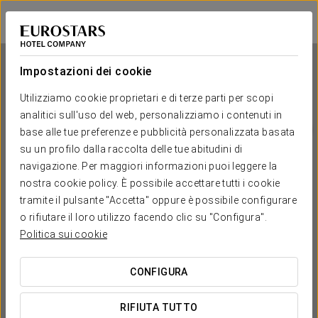
Eurostars Marqués de Vallejo
LOGROÑO
Accedi a Star Tr
Impostazioni dei cookie
Utilizziamo cookie proprietari e di terze parti per scopi
analitici sull'uso del web, personalizziamo i contenuti in
Eurostars Marqués de Vallejo
base alle tue preferenze e pubblicità personalizzata basata
su un profilo dalla raccolta delle tue abitudini di
LOGROÑO
navigazione. Per maggiori informazioni puoi leggere la
nostra cookie policy. È possibile accettare tutti i cookie
tramite il pulsante "Accetta" oppure è possibile configurare
o rifiutare il loro utilizzo facendo clic su "Configura".
Politica sui cookie
CONFIGURA
QUANDO VUOI ANDARE?


RIFIUTA TUTTO