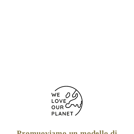
Posizione e contatti
Marqués de Vallejo, 8
Logroño
26001 Spagna
(+34) 941248333
Modulo di contatto
Promuoviamo un modello di