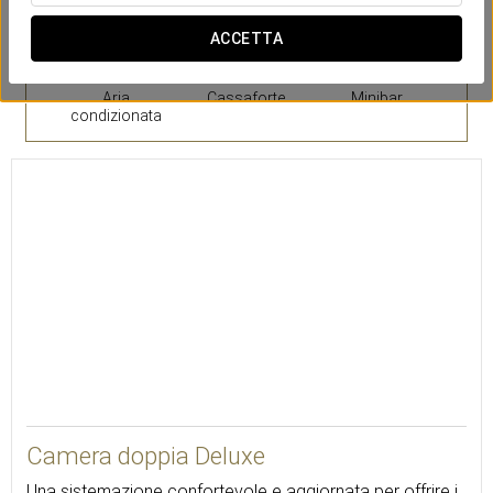
ACCETTA
Aria
Cassaforte
Minibar
condizionata
30
Camera doppia Deluxe
Una sistemazione confortevole e aggiornata per offrire i