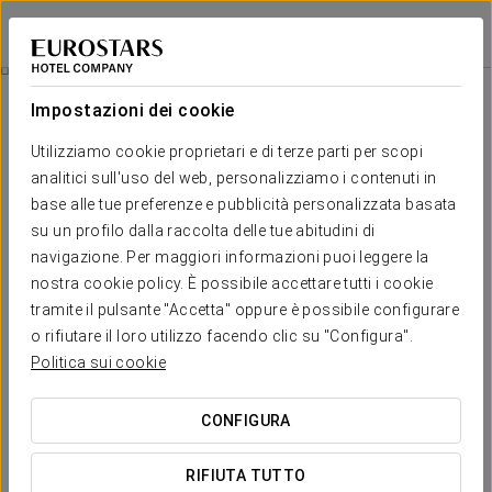
Eurostars Marqués de Villalta
CARTAGENA DE INDIAS
Accedi a Star Tr
Camere
Impostazioni dei cookie
Camere
Il comfort e il riposo di cui hai
Utilizziamo cookie proprietari e di terze parti per scopi
bisogno
analitici sull'uso del web, personalizziamo i contenuti in
base alle tue preferenze e pubblicità personalizzata basata
su un profilo dalla raccolta delle tue abitudini di
L'Eurostars Marqués de Villalta è un
boutique hotel
dove ogni
navigazione. Per maggiori informazioni puoi leggere la
camera è progettata individualmente, con una decorazione
unica che si caratterizza per il rispetto degli
elementi storici
nostra cookie policy. È possibile accettare tutti i cookie
dell'edificio stesso.
tramite il pulsante "Accetta" oppure è possibile configurare
o rifiutare il loro utilizzo facendo clic su "Configura".
Con una chiara
essenza coloniale
, le camere si aprono su un
accogliente cortile interno che dona luce e calore.
Politica sui cookie
SERVIZI ESCLUSIVI
CONFIGURA
RIFIUTA TUTTO
Camera