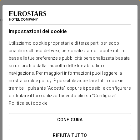
Eurostars Matosinhos
PORTO - MATOSINHOS
Accedi a Star Tr
Relaxing Massage
Impostazioni dei cookie
Utilizziamo cookie proprietari e di terze parti per scopi
analitici sull'uso del web, personalizziamo i contenuti in
base alle tue preferenze e pubblicità personalizzata basata
su un profilo dalla raccolta delle tue abitudini di
navigazione. Per maggiori informazioni puoi leggere la
nostra cookie policy. È possibile accettare tutti i cookie
tramite il pulsante "Accetta" oppure è possibile configurare
98 € a persona
o rifiutare il loro utilizzo facendo clic su "Configura".
Relaxing Massage
Politica sui cookie
Concediti un momento di benessere con un massaggio
CONFIGURA
rilassante di 60 minuti, pensato per alleviare le tensioni
accumulate e favorire una profonda sensazione di calma.
RIFIUTA TUTTO