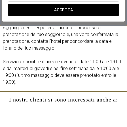
Grazie ai suoi movimenti lunghi e continui, aiuta a ridurre lo
stress e l'ansia, riequilibrare le emozioni e contrastare gli
ACCETTA
effetti del jet lag.
Aggiungi questa esperienza durante il processo di
prenotazione del tuo soggiorno e, una volta confermata la
prenotazione, contatta l'hotel per concordare la data e
l'orario del tuo massaggio.
Servizio disponibile il lunedì e il venerdì dalle 11:00 alle 19:00
e dal martedì al giovedì e nei fine settimana dalle 10:00 alle
19:00 (l'ultimo massaggio deve essere prenotato entro le
19:00).
I nostri clienti si sono interessati anche a: