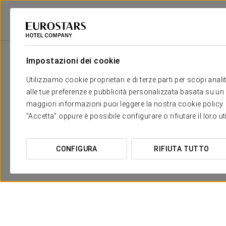
2
Salone
m
Dimensioni
Business meeting
2
x
Impostazioni dei cookie
40 m
room
Utilizziamo cookie proprietari e di terze parti per scopi anal
alle tue preferenze e pubblicità personalizzata basata su un p
maggiori informazioni puoi leggere la nostra cookie policy. È 
"Accetta" oppure è possibile configurare o rifiutare il loro u
CONFIGURA
RIFIUTA TUTTO