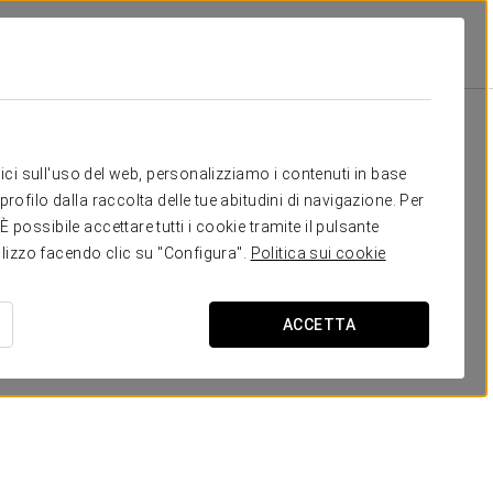
Scuola
Banchetto
Cocktail
U-Sha
-
-
-
-
Il tuo evento a
itici sull'uso del web, personalizziamo i contenuti in base
rofilo dalla raccolta delle tue abitudini di navigazione. Per
possibile accettare tutti i cookie tramite il pulsante
tilizzo facendo clic su "Configura".
Politica sui cookie
RICHIEDI PREVENTIVO
ACCETTA