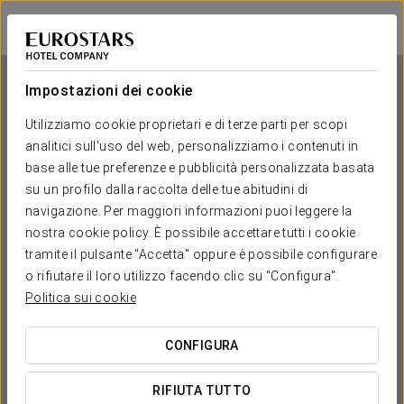
Eurostars Monte Real
MADRID
Accedi a Star Tr
Impostazioni dei cookie
Utilizziamo cookie proprietari e di terze parti per scopi
analitici sull'uso del web, personalizziamo i contenuti in
Eurostars Monte Real
base alle tue preferenze e pubblicità personalizzata basata
su un profilo dalla raccolta delle tue abitudini di
MADRID
navigazione. Per maggiori informazioni puoi leggere la
nostra cookie policy. È possibile accettare tutti i cookie
tramite il pulsante "Accetta" oppure è possibile configurare
o rifiutare il loro utilizzo facendo clic su "Configura".
Politica sui cookie
CONFIGURA
QUANDO VUOI ANDARE?


RIFIUTA TUTTO