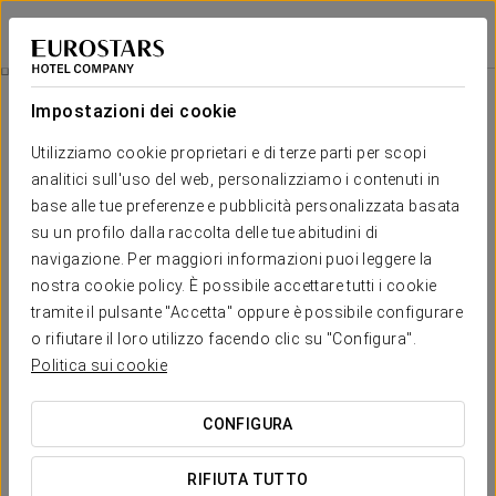
Eurostars Palacio Santa Marta
CÁCERES - TRUJILLO
Accedi a Star Tr
Promozioni
Impostazioni dei cookie
Promozioni
Utilizziamo cookie proprietari e di terze parti per scopi
analitici sull'uso del web, personalizziamo i contenuti in
base alle tue preferenze e pubblicità personalizzata basata
su un profilo dalla raccolta delle tue abitudini di
navigazione. Per maggiori informazioni puoi leggere la
Esperienza Romantica
nostra cookie policy. È possibile accettare tutti i cookie
tramite il pulsante "Accetta" oppure è possibile configurare
20€
o rifiutare il loro utilizzo facendo clic su "Configura".
Politica sui cookie
VEDI OFFERTA
CONFIGURA
RIFIUTA TUTTO