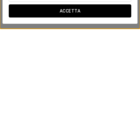
ACCETTA
Esperienza Comfort
18€
VEDI OFFERTA