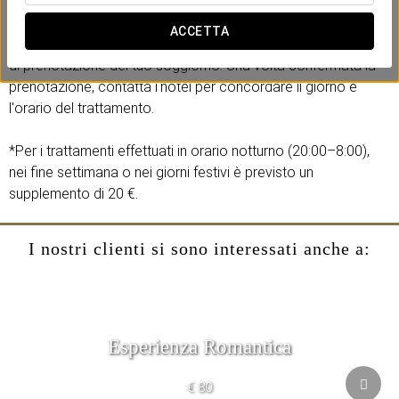
pietre vulcaniche, potrai sperimentare un profondo
rilassamento muscolare.
ACCETTA
Goditi questa esperienza aggiungendola durante il processo
di prenotazione del tuo soggiorno. Una volta confermata la
prenotazione, contatta l'hotel per concordare il giorno e
l'orario del trattamento.
*Per i trattamenti effettuati in orario notturno (20:00–8:00),
nei fine settimana o nei giorni festivi è previsto un
supplemento di 20 €.
I nostri clienti si sono interessati anche a:
Esperienza Romantica
€ 80