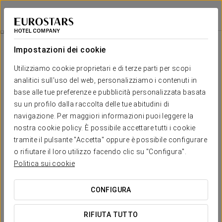
Eurostars Pamplona
PAMPLONA
Accedi a Star Tr
Massagem Balinesa 60 Min
Impostazioni dei cookie
Utilizziamo cookie proprietari e di terze parti per scopi
analitici sull'uso del web, personalizziamo i contenuti in
base alle tue preferenze e pubblicità personalizzata basata
su un profilo dalla raccolta delle tue abitudini di
navigazione. Per maggiori informazioni puoi leggere la
nostra cookie policy. È possibile accettare tutti i cookie
tramite il pulsante "Accetta" oppure è possibile configurare
€ 90
o rifiutare il loro utilizzo facendo clic su "Configura".
Massagem Balinesa 60 min
Politica sui cookie
Vivi una profonda sensazione di benessere.
CONFIGURA
Con questo massaggio di 60 minuti con pietre geotermali,
che combina tecniche manuali con movimenti scorrevoli di
RIFIUTA TUTTO