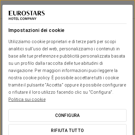
Eurostars Porto Centro
PORTO
Accedi a Star Tr
Salone
U-
Scuola
Banchetto
Cocktail
Imperial
Teatro
Cabaret
Shape
Impostazioni dei cookie
Sala
2
50 m
Il tuo evento a
Utilizziamo cookie proprietari e di terze parti per scopi
-
-
25
20
20
25
x m
analitici sull'uso del web, personalizziamo i contenuti in
altura
base alle tue preferenze e pubblicità personalizzata basata
su un profilo dalla raccolta delle tue abitudini di
navigazione. Per maggiori informazioni puoi leggere la
RICHIEDI PREVENTIVO
nostra cookie policy. È possibile accettare tutti i cookie
tramite il pulsante "Accetta" oppure è possibile configurare
o rifiutare il loro utilizzo facendo clic su "Configura".
Politica sui cookie
CONFIGURA
RIFIUTA TUTTO