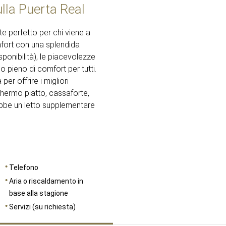
lla Puerta Real
DIMENSIONI
24
e perfetto per chi viene a
fort con una splendida
sponibilità), le piacevolezze
 pieno di comfort per tutti.
er offrire i migliori
hermo piatto, cassaforte,
erebbe un letto supplementare
Telefono
Aria o riscaldamento in
base alla stagione
Servizi (su richiesta)