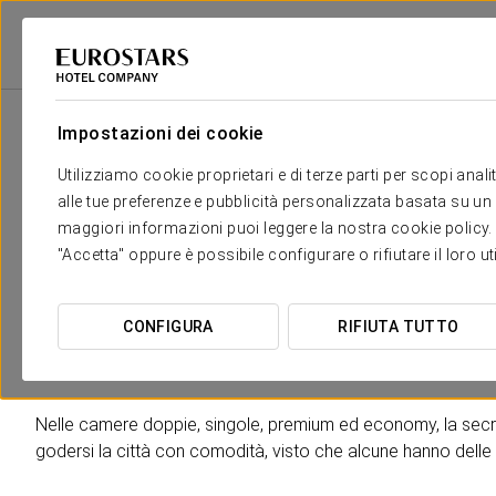
Eurostars Hotel Company
Spagna
Granad
Eurostars Puerta Real
Impostazioni dei cookie
Il comfort e il riposo di cui hai
Utilizziamo cookie proprietari e di terze parti per scopi anal
alle tue preferenze e pubblicità personalizzata basata su un p
L'Eurostars Puerta Real mette a tua disposizione 58 camere 
maggiori informazioni puoi leggere la nostra cookie policy. È 
Granada
.
"Accetta" oppure è possibile configurare o rifiutare il loro u
Gli spazi sono stati decorati scommettendo sulla combinazione
dai tessuti di prima qualità.
Linee tradizionali si fondono 
CONFIGURA
RIFIUTA TUTTO
speciali. Ampie e luminose, sono state attrezzate in modo
amenities, TV a schermo piatto, minibar e cassaforte, fra gli a
Nelle camere doppie, singole, premium ed economy, la secret
godersi la città con comodità, visto che alcune hanno delle