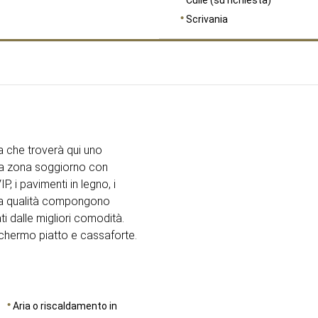
Scrivania
DIMENSIONI
30
a che troverà qui uno
na zona soggiorno con
P, i pavimenti in legno, i
ssima qualità compongono
ti dalle migliori comodità.
schermo piatto e cassaforte.
Aria o riscaldamento in