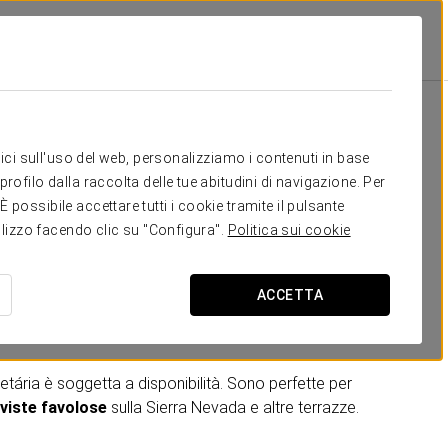
Camere
 bisogno
itici sull'uso del web, personalizziamo i contenuti in base
rofilo dalla raccolta delle tue abitudini di navigazione. Per
pensate per offrire degli
squisiti soggiorni nel cuore di
possibile accettare tutti i cookie tramite il pulsante
tilizzo facendo clic su "Configura".
Politica sui cookie
 tra i toni neutri dei mobili e il tocco di colore fornito
con uno stile modernista
creando così camere uniche e
ACCETTA
 completo con servizi che comprendono bagno privato,
ltri.
ária è soggetta a disponibilità. Sono perfette per
viste favolose
sulla Sierra Nevada e altre terrazze.