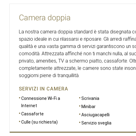
Camera doppia
La nostra camera doppia standard è stata disegnata c
spazio ideale in cui rilassarsi e riposare. Gli arredi raffina
qualità e una vasta gamma di servizi garantiscono un so
comodità. Attrezzata affinché non ti manchi nulla, al su
privato, amenities, TV a schermo piatto, cassaforte. Ol
completamente attrezzate, le camere sono state insono
soggiorni piene di tranquillità.
SERVIZI IN CAMERA
Connessione Wi-Fi a
Scrivania
Internet
Minibar
Cassaforte
Asciugacapelli
Culle (su richiesta)
Servizio sveglia