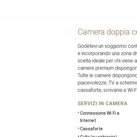
Camera doppia co
Godetevi un soggiorno confor
e incorporando una zona div
scelta ideale per chi viene
camere premium dispongono 
Tutte le camere dispongono 
piacevolezze, TV a schermo 
cassaforte, scrivania e Wi-Fi
SERVIZI IN CAMERA
Connessione Wi-Fi a
Internet
Cassaforte
Culle (su richiesta)