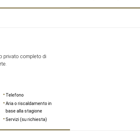
DIMENSIONI
13
o privato completo di
te.
Telefono
Aria o riscaldamento in
base alla stagione
Servizi (su richiesta)