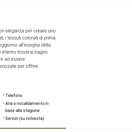
DIMENSIONI
17
on eleganza per creare uno
ti, i tessuti colorati di prima
ggiorno all'insegna della
o interno troverai bagno
tre ad essere
rizzate per offrire
Telefono
Aria o riscaldamento in
base alla stagione
Servizi (su richiesta)