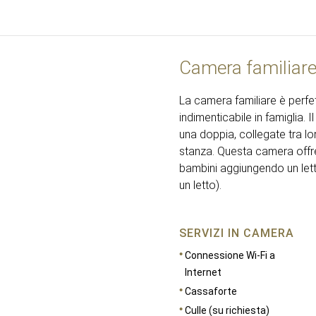
Camera familiar
La camera familiare è perfet
indimenticabile in famiglia.
una doppia, collegate tra lo
stanza. Questa camera offre l
bambini aggiungendo un let
un letto).
SERVIZI IN CAMERA
Connessione Wi-Fi a
Internet
Cassaforte
Culle (su richiesta)