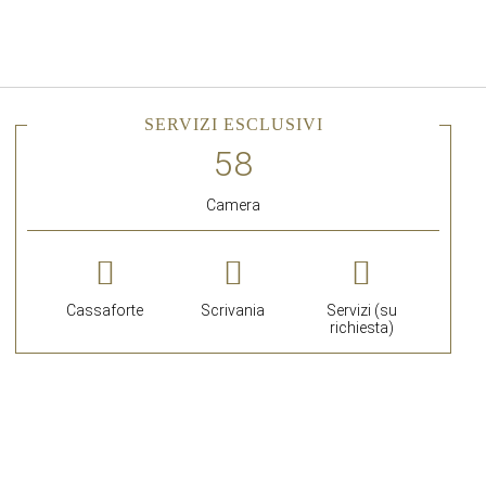
Italiano
Accedi a Star Traveler o 
SERVIZI ESCLUSIVI
Camera
Cassaforte
Scrivania
Servizi (su
richiesta)